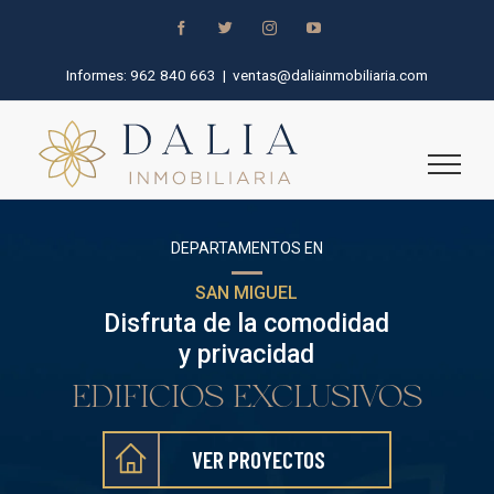
Saltar
Facebook
Twitter
Instagram
YouTube
al
contenido
Informes:
962 840 663
|
ventas@daliainmobiliaria.com
DEPARTAMENTOS EN
SAN MIGUEL
Disfruta de la comodidad
y privacidad
EDIFICIOS EXCLUSIVOS
VER PROYECTOS