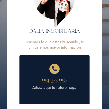
DALIA INMOBILIARIA
Tenemos lo que estas buscando , te
brindaremos mayor información
981 275 985
¡Cotiza aquí tu futuro hogar!