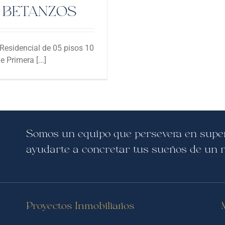
E BETANZOS
esidencial de 05 pisos 10
Primera [...]
Somos un equipo que persevera en super
ayudarte a concretar tus sueños de un 
Proyectos Inmobiliarios