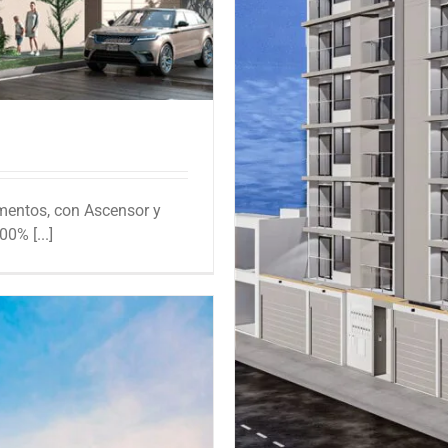
a Park
amentos, con Ascensor y
0% [...]