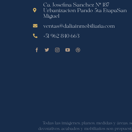
Ca. Josefina Sanchez Nº 187
Urbanizacion Pando 5ta EtapaSan
Miguel
ventas@daliainmobiliaria.com
+51 962 840 663
Todas las imágenes, planos, medidas y áreas, 
decorativos, acabados y mobiliarios son propues