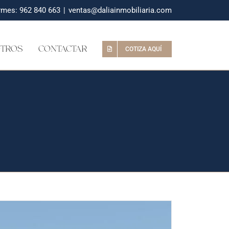
ormes:
962 840 663
|
ventas@daliainmobiliaria.com
TROS
CONTACTAR
COTIZA AQUÍ